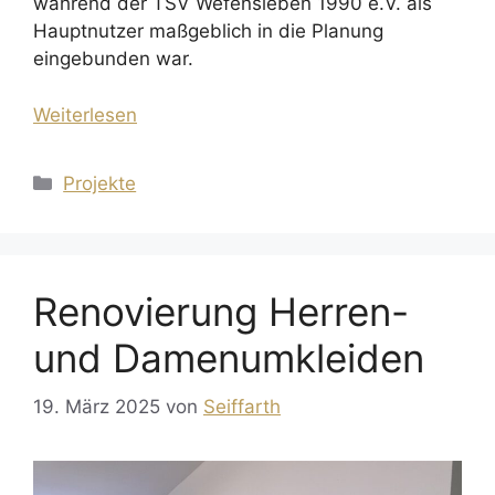
während der TSV Wefensleben 1990 e.V. als
Hauptnutzer maßgeblich in die Planung
eingebunden war.
Weiterlesen
Kategorien
Projekte
Renovierung Herren-
und Damenumkleiden
19. März 2025
von
Seiffarth