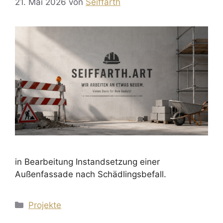
21. Mai 2026
von
Seiffarth
in Bearbeitung Instandsetzung einer
Außenfassade nach Schädlingsbefall.
Kategorien
Projekte