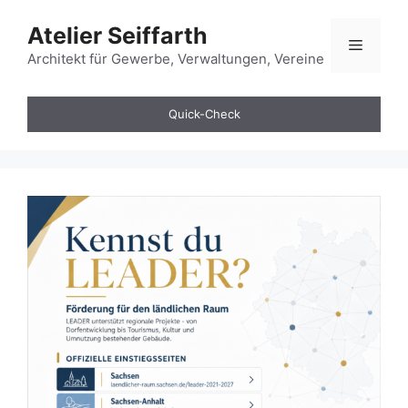
Zum
Atelier Seiffarth
Inhalt
Menü
springen
Architekt für Gewerbe, Verwaltungen, Vereine
Quick-Check