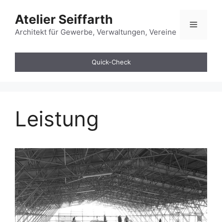
Zum
Atelier Seiffarth
Inhalt
Menü
springen
Architekt für Gewerbe, Verwaltungen, Vereine
Quick-Check
Leistung