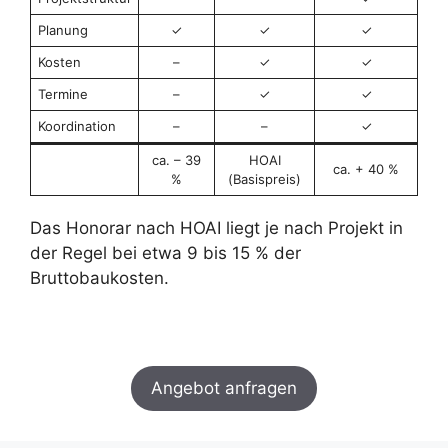
Planung
✓︎
✓︎
✓︎
Kosten
–
✓︎
✓︎
Termine
–
✓︎
✓︎
Koordination
–
–
✓︎
ca. – 39
HOAI
ca. + 40 %
%
(Basispreis)
Das Honorar nach HOAI liegt je nach Projekt in
der Regel bei etwa 9 bis 15 % der
Bruttobaukosten.
Angebot anfragen