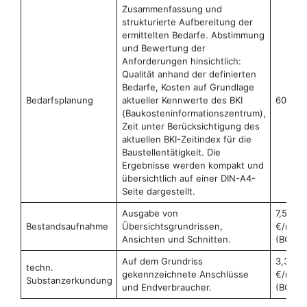
Zusammenfassung und
strukturierte Aufbereitung der
ermittelten Bedarfe. Abstimmung
und Bewertung der
Anforderungen hinsichtlich:
Qualität anhand der definierten
Bedarfe, Kosten auf Grundlage
Bedarfsplanung
aktueller Kennwerte des BKI
600 €
(Baukosteninformationszentrum),
Zeit unter Berücksichtigung des
aktuellen BKI-Zeitindex für die
Baustellentätigkeit. Die
Ergebnisse werden kompakt und
übersichtlich auf einer DIN-A4-
Seite dargestellt.
Ausgabe von
7,50
Bestandsaufnahme
Übersichtsgrundrissen,
€/m²
Ansichten und Schnitten.
(BGF)
Auf dem Grundriss
3,30
techn.
gekennzeichnete Anschlüsse
€/m²
Substanzerkundung
und Endverbraucher.
(BGF)