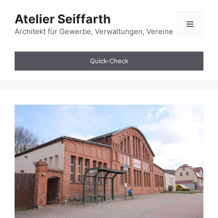
Zum
Atelier Seiffarth
Inhalt
Menü
springen
Architekt für Gewerbe, Verwaltungen, Vereine
Quick-Check