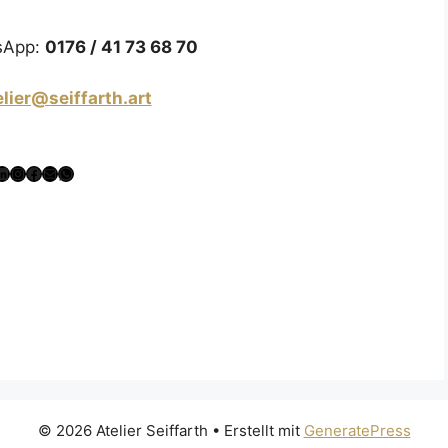
sApp:
0176 / 41 73 68 70
elier@seiffarth.art
LinkedIn
Instagram
Facebook
E-Mail
WhatsApp
© 2026 Atelier Seiffarth
• Erstellt mit
GeneratePress