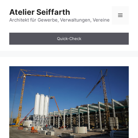
Zum
Atelier Seiffarth
Inhalt
Menü
springen
Architekt für Gewerbe, Verwaltungen, Vereine
Quick-Check