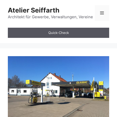
Zum
Atelier Seiffarth
Inhalt
Menü
springen
Architekt für Gewerbe, Verwaltungen, Vereine
Quick-Check